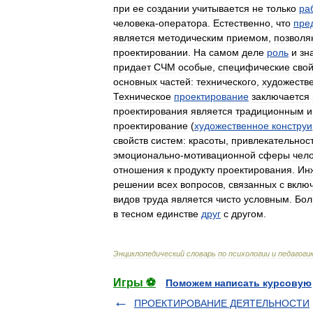
при
ее
создании
учитывается
не
только
ра
человека
-
оператора
.
Естественно
,
что
пре
является
методическим
приемом
,
позвол
проектировании
.
На
самом
деле
роль
и
зн
придает
СЧМ
особые
,
специфические
свой
основных
частей:
технического
,
художеств
Техническое
проектирование
заключается
проектирования
является
традиционным
и
проектирование
(
художественное
констру
свойств
систем:
красоты
,
привлекательнос
эмоционально
-
мотивационной
сферы
чел
отношения
к
продукту
проектирования
.
Ин
решении
всех
вопросов
,
связанных
с
вклю
видов
труда
является
чисто
условным
.
Бол
в
тесном
единстве
друг
с
другом
.
Энциклопедический
словарь
по
психологии
и
педагоги
Игры ⚽
Поможем написать курсовую
ПРОЕКТИРОВАНИЕ ДЕЯТЕЛЬНОСТИ