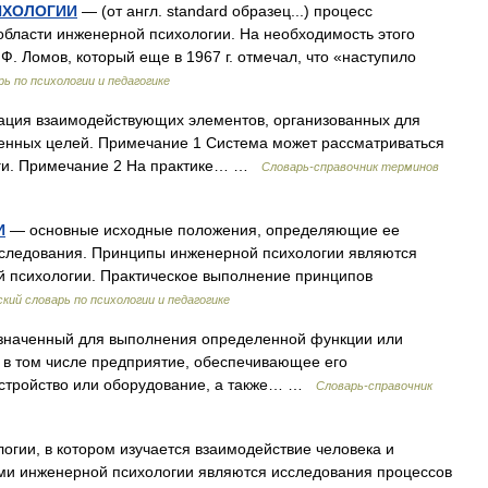
ИХОЛОГИИ
— (от англ. standard образец...) процесс
области инженерной психологии. На необходимость этого
Ф. Ломов, который еще в 1967 г. отмечал, что «наступило
ь по психологии и педагогике
нация взаимодействующих элементов, организованных для
ленных целей. Примечание 1 Система может рассматриваться
уги. Примечание 2 На практике… …
Словарь-справочник терминов
И
— основные исходные положения, определяющие ее
сследования. Принципы инженерной психологии являются
й психологии. Практическое выполнение принципов
кий словарь по психологии и педагогике
дназначенный для выполнения определенной функции или
с в том числе предприятие, обеспечивающее его
устройство или оборудование, а также… …
Словарь-справочник
огии, в котором изучается взаимодействие человека и
ами инженерной психологии являются исследования процессов