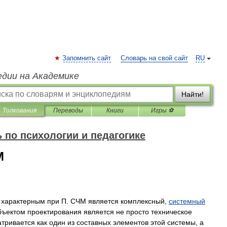
Запомнить сайт
Словарь на свой сайт
RU
едии на Академике
Найти!
Толкования
Переводы
Книги
Игры ⚽
 по психологии и педагогике
М
характерным
при
П
.
СЧМ
является
комплексный
,
системный
бъектом
проектирования
является
не
просто
техническое
атривается
как
один
из
составных
элементов
этой
системы
,
а