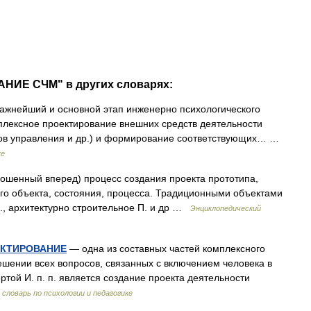
НИЕ СЧМ" в других словарях:
жнейший и основной этап инженерно психологического
плексное проектирование внешних средств деятельности
нов управления и др.) и формирование соответствующих… …
ке
брошенный вперед) процесс создания проекта прототипа,
го объекта, состояния, процесса. Традиционными объектами
П., архитектурно строительное П. и др …
Энциклопедический
ЕКТИРОВАНИЕ
— одна из составных частей комплексного
шении всех вопросов, связанных с включением человека в
той И. п. п. является создание проекта деятельности
словарь по психологии и педагогике