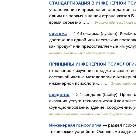
СТАНДАРТИЗАЦИЯ В ИНЖЕНЕРНОЙ ПС
установления и применения стандартов в 
одним из первых в нашей стране указал Б. 
время серьезно… …
Энциклопедический словар
система
— 4.48 система (system): Комби
достижения одной или нескольких постав
как продукт или предоставляемые им усл
нормативно-технической документации
ПРИНЦИПЫ ИНЖЕНЕРНОЙ ПСИХОЛОГИ
отношение к изучению предмета своего и
составной частью методологии инженерно
инженерной психологии… …
Энциклопедичес
средство
— 3.1 средство (facility): Пре
оказания услуги технологический комплек
функционирование, здание, сооружение, 
терминов нормативно-технической документации
Инженерная психология
— раздел психол
технических устройств. Основными задач