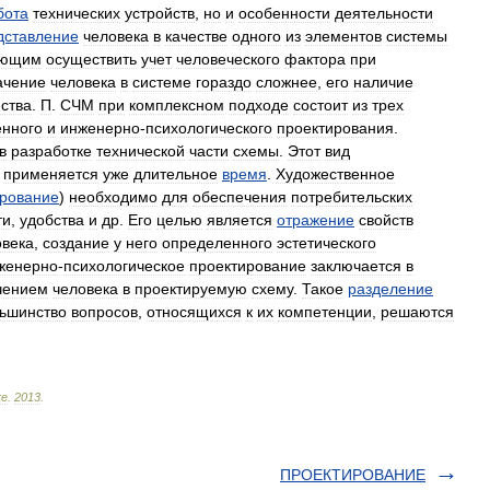
бота
технических
устройств
,
но
и
особенности
деятельности
дставление
человека
в
качестве
одного
из
элементов
системы
яющим
осуществить
учет
человеческого
фактора
при
ачение
человека
в
системе
гораздо
сложнее
,
его
наличие
ства
.
П
.
СЧМ
при
комплексном
подходе
состоит
из
трех
енного
и
инженерно
-
психологического
проектирования
.
в
разработке
технической
части
схемы
.
Этот
вид
применяется
уже
длительное
время
.
Художественное
ирование
)
необходимо
для
обеспечения
потребительских
ти
,
удобства
и
др
.
Его
целью
является
отражение
свойств
овека
,
создание
у
него
определенного
эстетического
женерно
-
психологическое
проектирование
заключается
в
чением
человека
в
проектируемую
схему
.
Такое
разделение
ьшинство
вопросов
,
относящихся
к
их
компетенции
,
решаются
ке
.
2013
.
ПРОЕКТИРОВАНИЕ