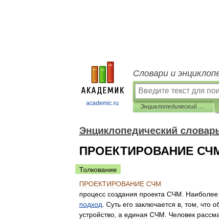
Словари и энциклоп
academic.ru
Энциклопедический словарь по психологии и педагогике
Энциклопедический словарь
ПРОЕКТИРОВАНИЕ СЧ
Толкование
ПРОЕКТИРОВАНИЕ
СЧМ
процесс
создания
проекта
СЧМ
.
Наиболее
подход
.
Суть
его
заключается
в
,
том
,
что
о
устройство
,
а
единая
СЧМ
.
Человек
рассм