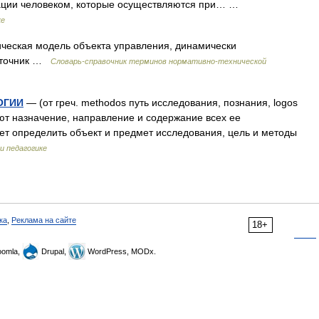
ации человеком, которые осуществляются при… …
ке
ческая модель объекта управления, динамически
сточник …
Словарь-справочник терминов нормативно-технической
ОГИИ
— (от греч. methodos путь исследования, познания, logos
яют назначение, направление и содержание всех ее
яет определить объект и предмет исследования, цель и методы
и педагогике
ка
,
Реклама на сайте
18+
omla,
Drupal,
WordPress, MODx.